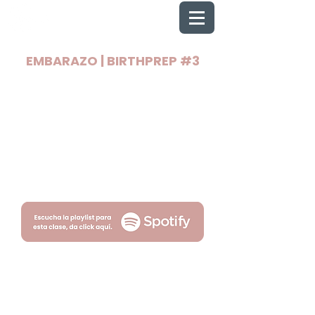
EMBARAZO | BIRTHPREP #3
2025 Todos los derechos reservados
Wellnest
Términos
Privacidad
por Fityso.com