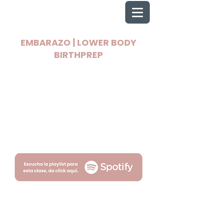
EMBARAZO | LOWER BODY
BIRTHPREP
2025 Todos los derechos reservados
Wellnest
Términos
Privacidad
por Fityso.com