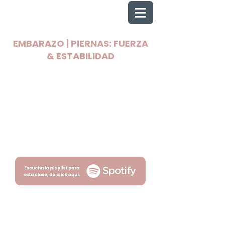
EMBARAZO | PIERNAS: FUERZA
& ESTABILIDAD
2025 Todos los derechos reservados
Wellnest
Términos
Privacidad
por Fityso.com