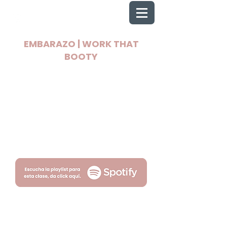
EMBARAZO | WORK THAT
BOOTY
2025 Todos los derechos reservados
Wellnest
Términos
Privacidad
por Fityso.com